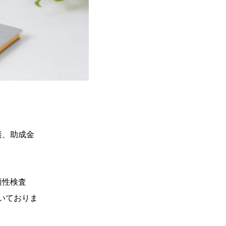
談、助成金
適性検査
だいておりま